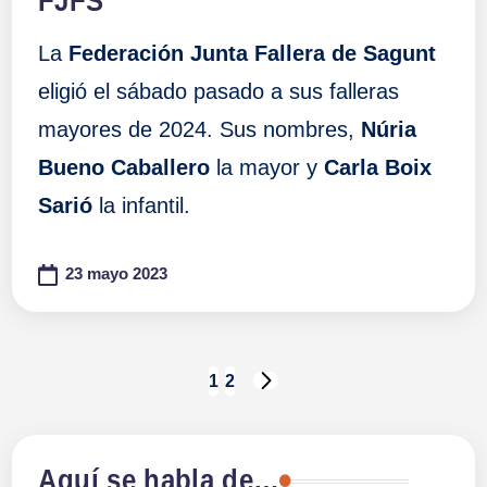
FJFS
La
Federación Junta Fallera de Sagunt
eligió el sábado pasado a sus falleras
mayores de 2024. Sus nombres,
Núria
Bueno Caballero
la mayor y
Carla Boix
Sarió
la infantil.
23 mayo 2023
Paginación
1
2
SIGUIENTE
PÁGINA
de
Aquí se habla de…