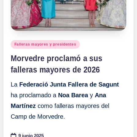
a
ll
a
Publicado
Falleras mayores y presidentes
en
s
Morvedre proclamó a sus
falleras mayores de 2026
La
Federació Junta Fallera de Sagunt
ha proclamado a
Noa Barea
y
Ana
Martínez
como falleras mayores del
Camp de Morvedre.
9 junio 2025