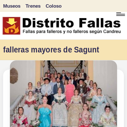
Museos
Trenes
Coloso
Saltar
al
contenido
D
Fallas
falleras mayores de Sagunt
para
i
falleros
s
y
tr
no
falleros
it
según
o
Candreu
F