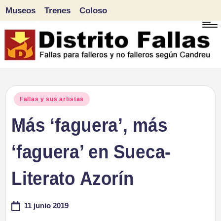
Museos
Trenes
Coloso
Saltar
al
contenido
D
Fallas
para
i
Publicado
Fallas y sus artistas
falleros
en
Más ‘faguera’, más
s
y
tr
‘faguera’ en Sueca-
no
falleros
it
Literato Azorín
según
o
Candreu
11 junio 2019
F