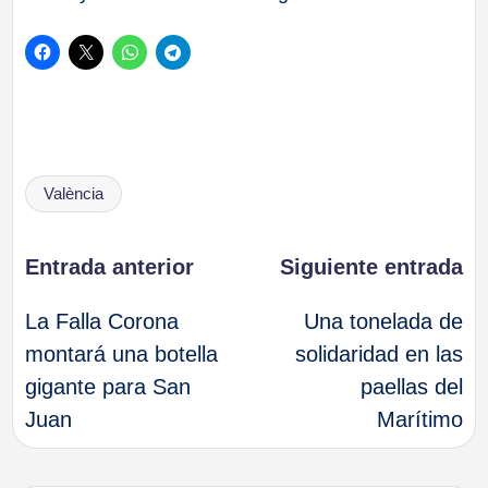
Etiquetas:
València
Navegación
Entrada anterior
Siguiente entrada
La Falla Corona
Una tonelada de
de
montará una botella
solidaridad en las
gigante para San
paellas del
entradas
Juan
Marítimo