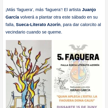
a
¡Más ‘faguera’, más ‘faguera’! El artista
Juanjo
García
volverá a plantar otra este sábado en su
ll
falla,
Sueca-Literato Azorín
, para dar calorcito al
a
vecindario cuando se queme.
s