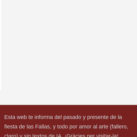
Esta web te informa del pasado y presente de la
fiesta de las Fallas, y todo por amor al arte (fallero,
claro) y sin textos de IA. ¡Gràcies per visitar-la!