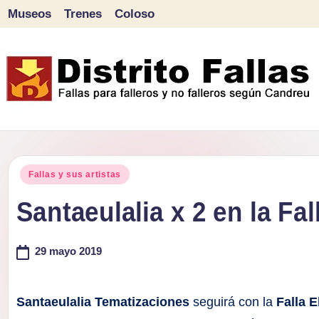
Museos
Trenes
Coloso
Saltar
al
contenido
D
Fallas
para
i
Publicado
falleros
Fallas y sus artistas
s
en
y
Santaeulalia x 2 en la Fal
tr
no
falleros
29 mayo 2019
it
según
o
Candreu
Santaeulalia Tematizaciones
seguirá con la
Falla E