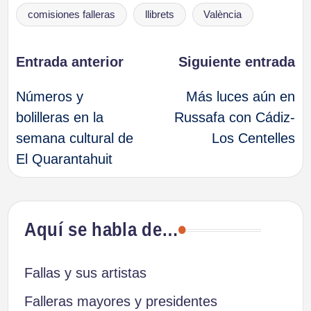
Etiquetas:
comisiones falleras
llibrets
València
Navegación
Entrada anterior
Siguiente entrada
Números y
Más luces aún en
de
bolilleras en la
Russafa con Cádiz-
semana cultural de
Los Centelles
entradas
El Quarantahuit
Aquí se habla de…
Fallas y sus artistas
Falleras mayores y presidentes