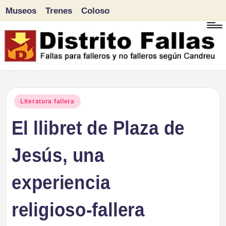
Museos
Trenes
Coloso
Saltar
al
contenido
D
Fallas
para
i
Publicado
Literatura fallera
falleros
en
El llibret de Plaza de
s
y
tr
Jesús, una
no
falleros
it
experiencia
según
o
Candreu
religioso-fallera
F