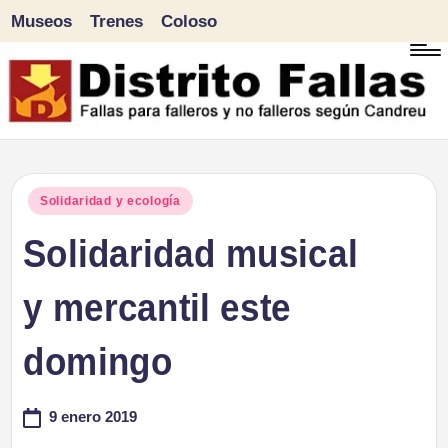
Museos
Trenes
Coloso
Saltar
al
contenido
D
Fallas
para
i
Publicado
Solidaridad y ecología
falleros
en
Solidaridad musical
s
y
tr
y mercantil este
no
falleros
it
domingo
según
o
Candreu
9 enero 2019
F