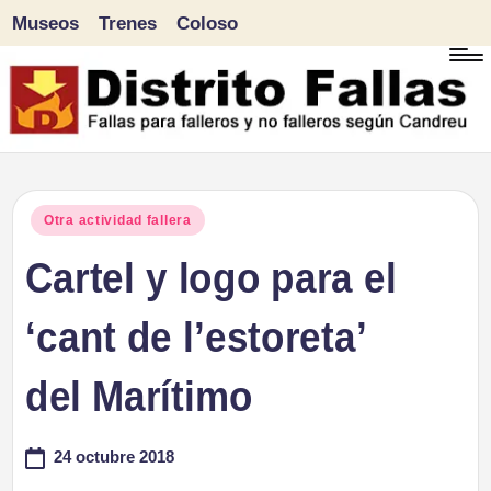
Museos
Trenes
Coloso
Saltar
al
contenido
D
Fallas
para
i
Publicado
Otra actividad fallera
falleros
en
Cartel y logo para el
s
y
tr
‘cant de l’estoreta’
no
falleros
it
del Marítimo
según
o
Candreu
24 octubre 2018
F