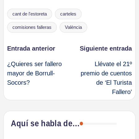
Etiquetas:
cant de l'estoreta
carteles
comisiones falleras
València
Navegación
Entrada anterior
Siguiente entrada
¿Quieres ser fallero
Llévate el 21º
de
mayor de Borrull-
premio de cuentos
Socors?
de ‘El Turista
entradas
Fallero’
Aquí se habla de…