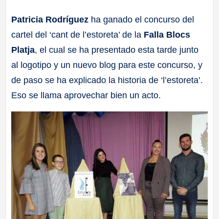
a
Patricia Rodríguez
ha ganado el concurso del
cartel del ‘cant de l’estoreta’ de la
Falla Blocs
ll
Platja
, el cual se ha presentado esta tarde junto
a
al logotipo y un nuevo blog para este concurso, y
de paso se ha explicado la historia de ‘l’estoreta’.
s
Eso se llama aprovechar bien un acto.