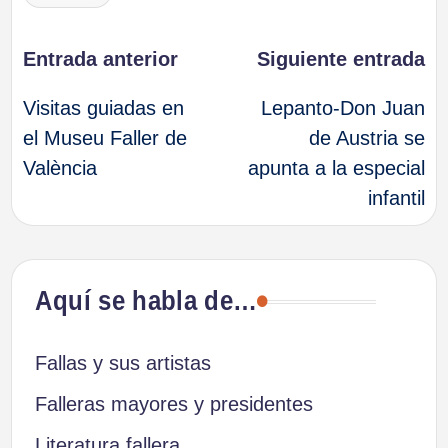
Navegación
Entrada anterior
Siguiente entrada
Visitas guiadas en
Lepanto-Don Juan
de
el Museu Faller de
de Austria se
València
apunta a la especial
entradas
infantil
Aquí se habla de…
Fallas y sus artistas
Falleras mayores y presidentes
Literatura fallera