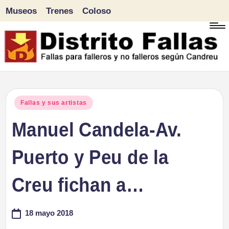
Museos
Trenes
Coloso
Saltar
al
contenido
D
Fallas
para
i
Publicado
Fallas y sus artistas
falleros
en
Manuel Candela-Av.
s
y
tr
Puerto y Peu de la
no
falleros
it
Creu fichan a…
según
o
Candreu
18 mayo 2018
F