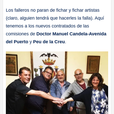
a
Los falleros no paran de fichar y fichar artistas
(claro, alguien tendrá que hacerles la falla). Aquí
ll
tenemos a los nuevos contratados de las
a
comisiones de
Doctor Manuel Candela-Avenida
del Puerto
y
Peu de la Creu
.
s