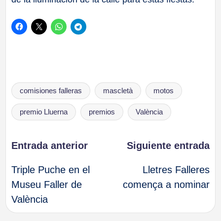
Etiquetas:
comisiones falleras
mascletà
motos
premio Lluerna
premios
València
Navegación
Entrada anterior
Siguiente entrada
Triple Puche en el
Lletres Falleres
de
Museu Faller de
comença a nominar
València
entradas