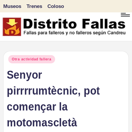
Museos
Trenes
Coloso
Saltar
al
contenido
D
Fallas
para
i
Publicado
Otra actividad fallera
falleros
en
Senyor
s
y
tr
pirrrrumtècnic, pot
no
falleros
it
començar la
según
o
Candreu
motomascletà
F