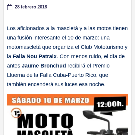
28 febrero 2018
a
ll
Los aficionados a la mascletà y a las motos tienen
una fusión interesante el 10 de marzo: una
a
motomascletà que organiza el Club Mototurismo y
s
la
Falla Nou Patraix
. Con menos ruido, el día de
antes
Jaume Bronchud
recibirá el Premio
Lluerna de la Falla Cuba-Puerto Rico, que
también encenderá sus luces esa noche.