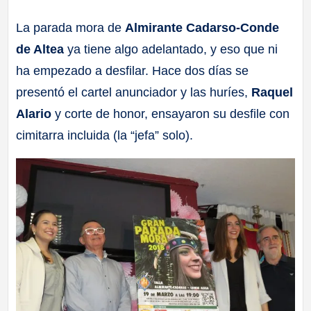
a
La parada mora de
Almirante Cadarso-Conde
de Altea
ya tiene algo adelantado, y eso que ni
ll
ha empezado a desfilar. Hace dos días se
a
presentó el cartel anunciador y las huríes,
Raquel
Alario
y corte de honor, ensayaron su desfile con
s
cimitarra incluida (la “jefa” solo).