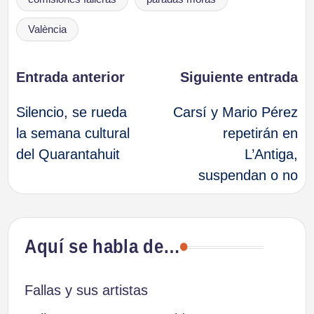
València
Navegación
Entrada anterior
Siguiente entrada
Silencio, se rueda
Carsí y Mario Pérez
de
la semana cultural
repetirán en
del Quarantahuit
L’Antiga,
entradas
suspendan o no
Aquí se habla de…
Fallas y sus artistas