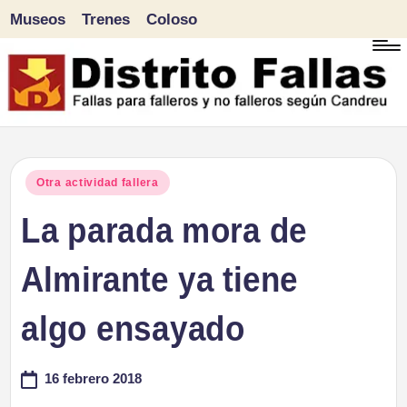
Museos
Trenes
Coloso
Saltar
al
contenido
D
Fallas
para
i
Publicado
Otra actividad fallera
falleros
en
La parada mora de
s
y
tr
Almirante ya tiene
no
falleros
it
algo ensayado
según
o
Candreu
16 febrero 2018
F