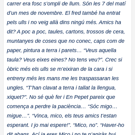
carrer era fosc s’ompli de llum. Són les 7 del matí
d’un mes de novembre. El fred
també ha entrat
pels ulls i no veig allà dins ningú més. Amics ha
dit? A poc a poc, taules, cartons, trossos de cera,
muntanyes de coses que no conec, caps com de
paper, pintura a terra i parets… “Veus aquella
taula? Veus eixes eines? No tens veu?”. Crec si
òbric més els ulls se m’eixiran de la
cara i si
entreny més les mans me les traspassaran les
ungles. “T’han clavat a terra i tallat la llengua,
xiquet?”. No sé què fer i En Pepet pareix que
comença a perdre la paciència… “Sóc migo…
migue…”. “Vinca, mico, els teus amics t’estan
esperant. I jo mai espere!”. “Mico, no”. “Haver-ho
dit
abans. Ací ja eres Mico i no te n’aniràs hui