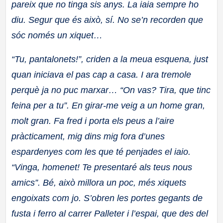
pareix que no tinga sis anys. La iaia sempre ho
diu. Segur que és això, sí. No se’n recorden que
sóc només un xiquet…
“Tu, pantalonets!”, criden a la meua esquena, just
quan iniciava el pas cap a casa. I ara tremole
perquè ja no puc marxar… “On vas? Tira, que tinc
feina per a tu”. En girar-me veig a un home gran,
molt gran. Fa fred i porta els peus a l’aire
pràcticament, mig dins mig fora d’unes
espardenyes com les que té penjades el iaio.
“Vinga, homenet! Te presentaré als teus nous
amics”. Bé, això millora un poc, més xiquets
engoixats com jo. S’obren les portes gegants de
fusta i ferro al carrer Palleter i l’espai, que des del