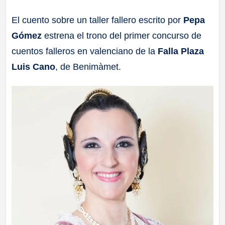
a
El cuento sobre un taller fallero escrito por
Pepa
Gómez
estrena el trono del primer concurso de
ll
cuentos falleros en valenciano de la
Falla Plaza
a
Luis Cano
, de Benimàmet.
s