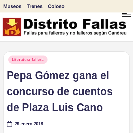
Museos
Trenes
Coloso
Saltar
al
contenido
D
Fallas
para
i
Publicado
Literatura fallera
falleros
en
Pepa Gómez gana el
s
y
tr
concurso de cuentos
no
falleros
it
de Plaza Luis Cano
según
o
Candreu
29 enero 2018
F