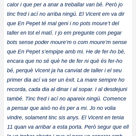
calor i que per a anar a treballar van bé. Però jo
tinc fred i ací no arriba ningú. El Vicent em va dir
que En Pepet té mal geni i no pots moure’t del
taller en tot el matí. I jo em pregunte com pegar
bots sense poder moure’m o com moure’m sense
que En Pepet s’empipe amb mi. He de fer-ho bé,
encara que no sé què he de fer ni què és fer-ho
bé, perquè Vicent ja ha canviat de taller i el seu
primer dia ací va
ser un èxit. La mare sempre ho
recorda, cada dia al dinar i al sopar. I al desdejuni
també. Tinc fred i ací no apareix ningú. Comence
a pensar que això no és per a mi. Jo no volia
vindre, solament tinc sis anys. El Vicent en tenia
11 quan va arribar a esta porta. Però segur que ell