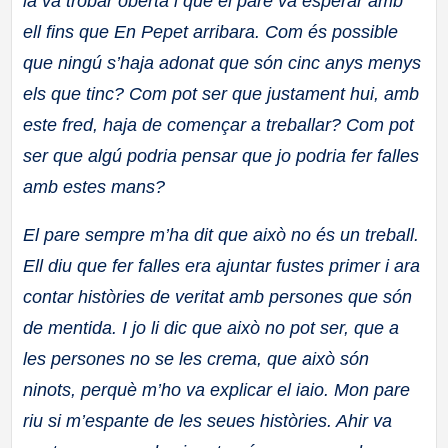
la va trobar oberta i que el pare va esperar amb
ell fins que En Pepet arribara. Com és possible
que ningú s’haja adonat que són cinc anys menys
els que tinc? Com pot ser que justament hui, amb
este fred, haja de començar a treballar? Com pot
ser que algú podria pensar que jo podria fer falles
amb estes mans?
El pare sempre m’ha dit que això no és un treball.
Ell diu que fer falles era ajuntar fustes primer i ara
contar històries de veritat amb persones que són
de mentida. I jo li dic que això no pot ser, que a
les persones no se les crema, que això són
ninots, perquè m’ho va explicar el iaio. Mon pare
riu si
m’espante de les seues històries. Ahir va