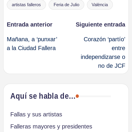
Etiquetas:
artistas falleros
Feria de Julio
València
Navegación
Entrada anterior
Siguiente entrada
Mañana, a ‘punxar’
Corazón ‘partío’
de
a la Ciudad Fallera
entre
independizarse o
entradas
no de JCF
Aquí se habla de…
Fallas y sus artistas
Falleras mayores y presidentes