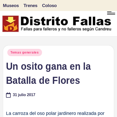
Museos
Trenes
Coloso
Saltar
al
contenido
D
Fallas
para
i
Publicado
Temas generales
falleros
en
Un osito gana en la
s
y
tr
Batalla de Flores
no
falleros
it
31 julio 2017
según
o
Candreu
F
La carroza del oso polar jardinero realizada por