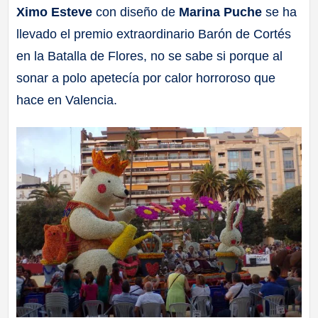
Ximo Esteve
con diseño de
Marina Puche
se ha
a
llevado el premio extraordinario Barón de Cortés
ll
en la Batalla de Flores, no se sabe si porque al
sonar a polo apetecía por calor horroroso que
a
hace en Valencia.
s