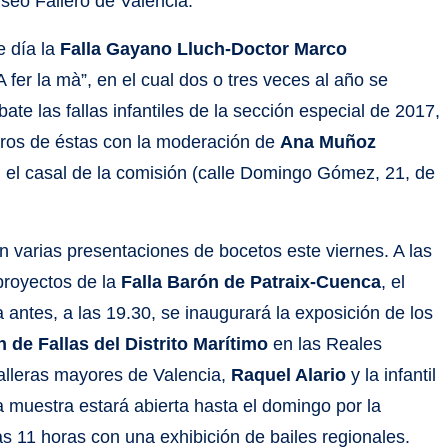
useo Fallero de Valencia.
 día la
Falla Gayano Lluch-Doctor Marco
A fer la mà”, en el cual dos o tres veces al año se
ate las fallas infantiles de la sección especial de 2017,
lleros de éstas con la moderación de
Ana Muñoz
n el casal de la comisión (calle Domingo Gómez, 21, de
 varias presentaciones de bocetos este viernes. A las
proyectos de la
Falla Barón de Patraix-Cuenca
, el
a antes, a las 19.30, se inaugurará la exposición de los
 de Fallas del Distrito Marítimo
en las Reales
falleras mayores de Valencia,
Raquel Alario
y la infantil
ta muestra estará abierta hasta el domingo por la
 11 horas con una exhibición de bailes regionales.