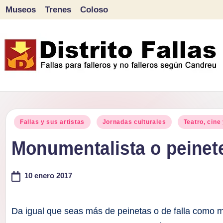
Museos
Trenes
Coloso
Saltar
al
contenido
D
Fallas
para
i
Publicado
falleros
Fallas y sus artistas
Jornadas culturales
Teatro, cine
s
en
y
Monumentalista o peinete
tr
no
falleros
10 enero 2017
it
según
o
Candreu
Da igual que seas más de peinetas o de falla como 