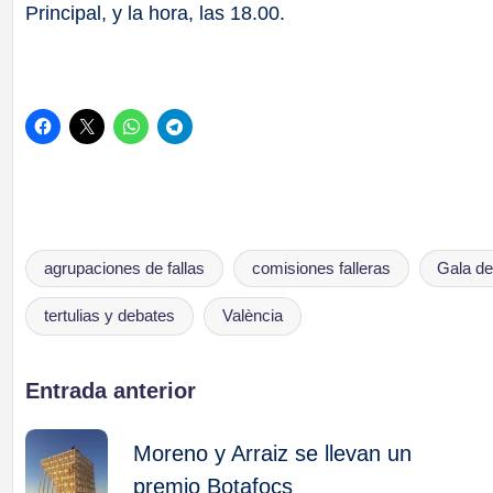
Principal, y la hora, las 18.00.
agrupaciones de fallas
comisiones falleras
Gala de
Etiquetas:
tertulias y debates
València
Navegación
Entrada anterior
de
Moreno y Arraiz se llevan un
premio Botafocs