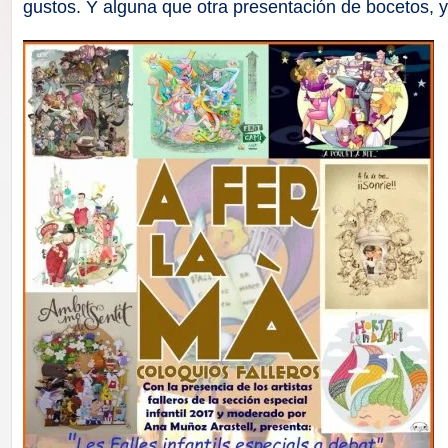
F
gustos. Y alguna que otra presentación de bocetos, y 
a
ll
a
s