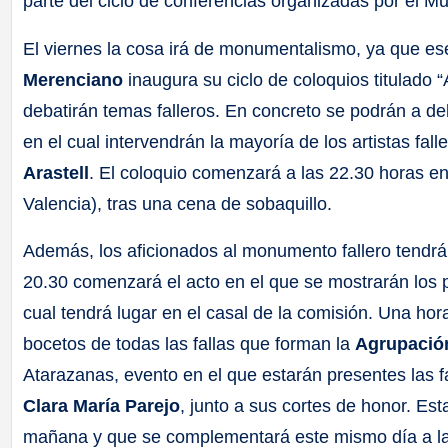
parte del ciclo de conferencias organizadas por el M
El viernes la cosa irá de monumentalismo, ya que ese
Merenciano
inaugura su ciclo de coloquios titulado “
debatirán temas falleros. En concreto se podrán a deb
en el cual intervendrán la mayoría de los artistas fa
Arastell
. El coloquio comenzará a las 22.30 horas e
Valencia), tras una cena de sobaquillo.
Además, los aficionados al monumento fallero tendrán
20.30 comenzará el acto en el que se mostrarán los 
cual tendrá lugar en el casal de la comisión. Una hor
bocetos de todas las fallas que forman la
Agrupación
Atarazanas, evento en el que estarán presentes las 
Clara María Parejo
, junto a sus cortes de honor. Es
mañana y que se complementará este mismo día a las