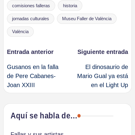
Etiquetas:
comisiones falleras
historia
jornadas culturales
Museu Faller de València
València
Navegación
Entrada anterior
Siguiente entrada
Gusanos en la falla
El dinosaurio de
de
de Pere Cabanes-
Mario Gual ya está
Joan XXIII
en el Light Up
entradas
Aquí se habla de…
Fallas y sus artistas