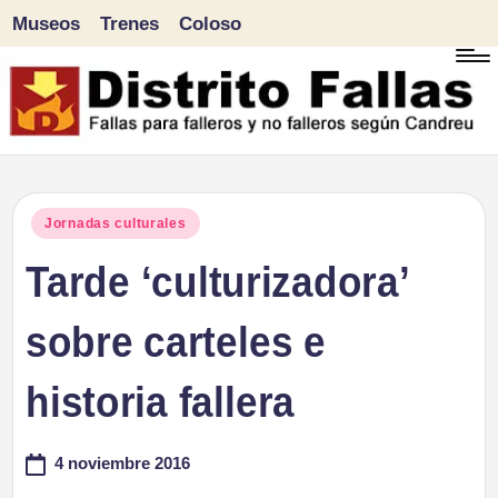
Museos
Trenes
Coloso
Saltar
al
contenido
D
Fallas
para
i
Publicado
Jornadas culturales
falleros
en
Tarde ‘culturizadora’
s
y
tr
sobre carteles e
no
falleros
it
historia fallera
según
o
Candreu
4 noviembre 2016
F