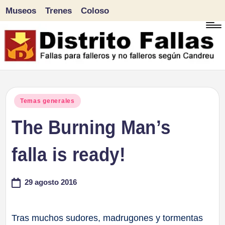
Museos
Trenes
Coloso
Saltar
al
contenido
D
Fallas
para
i
Publicado
Temas generales
falleros
en
The Burning Man’s
s
y
tr
falla is ready!
no
falleros
it
29 agosto 2016
según
o
Candreu
F
Tras muchos sudores, madrugones y tormentas