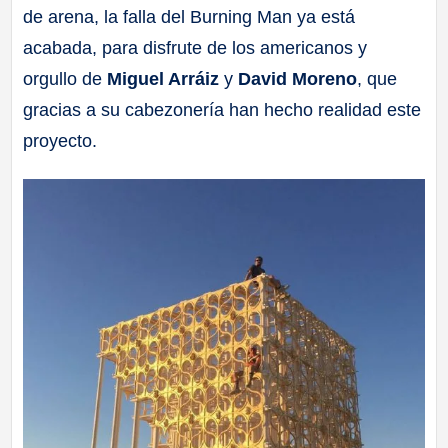
de arena, la falla del Burning Man ya está
a
acabada, para disfrute de los americanos y
ll
orgullo de
Miguel Arráiz
y
David Moreno
, que
gracias a su cabezonería han hecho realidad este
a
proyecto.
s