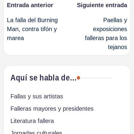
Navegación
Entrada anterior
Siguiente entrada
La falla del Burning
Paellas y
de
Man, contra tifón y
exposiciones
marea
falleras para los
entradas
tejanos
Aquí se habla de…
Fallas y sus artistas
Falleras mayores y presidentes
Literatura fallera
Jornadas culturales