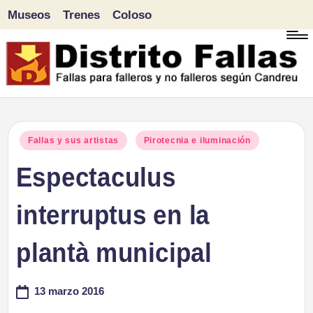
Museos
Trenes
Coloso
Saltar
al
contenido
D
Fallas
para
i
Publicado
Fallas y sus artistas
Pirotecnia e iluminación
falleros
en
Espectaculus
s
y
tr
interruptus en la
no
falleros
it
plantà municipal
según
o
Candreu
13 marzo 2016
F