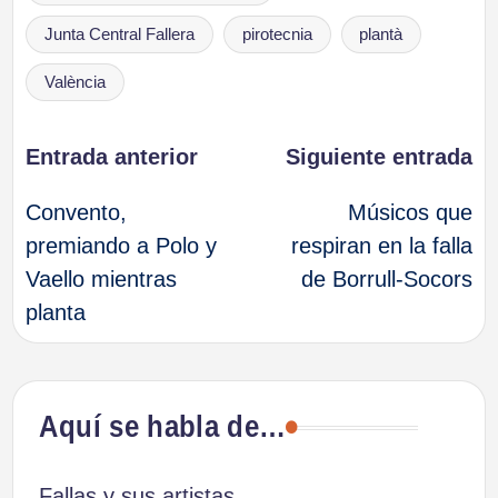
Junta Central Fallera
pirotecnia
plantà
València
Navegación
Entrada anterior
Siguiente entrada
Convento,
Músicos que
de
premiando a Polo y
respiran en la falla
Vaello mientras
de Borrull-Socors
entradas
planta
Aquí se habla de…
Fallas y sus artistas