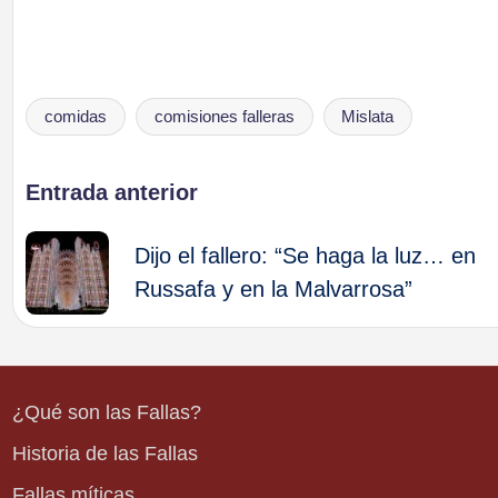
comidas
comisiones falleras
Mislata
Etiquetas:
Navegación
Entrada anterior
de
Dijo el fallero: “Se haga la luz… en
Russafa y en la Malvarrosa”
entradas
¿Qué son las Fallas?
Historia de las Fallas
Fallas míticas