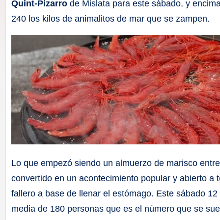
F
Quint-Pizarro
de Mislata para este sábado, y encima n
240 los kilos de animalitos de mar que se zampen.
a
ll
a
s
Lo que empezó siendo un almuerzo de marisco entre 
convertido en un acontecimiento popular y abierto a 
fallero a base de llenar el estómago. Este sábado 1
media de 180 personas que es el número que se suele