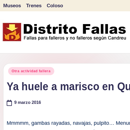
Museos
Trenes
Coloso
Saltar
al
contenido
D
Fallas
para
i
Publicado
falleros
Otra actividad fallera
s
en
y
Ya huele a marisco en Qu
tr
no
falleros
9 marzo 2016
it
según
o
Candreu
Mmmmm, gambas rayadas, navajas, pulpito… Menudo