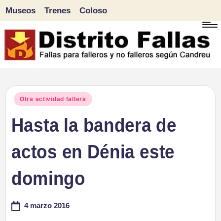
Museos
Trenes
Coloso
Saltar
al
contenido
D
Fallas
para
i
Publicado
Otra actividad fallera
falleros
en
Hasta la bandera de
s
y
tr
actos en Dénia este
no
falleros
it
domingo
según
o
Candreu
4 marzo 2016
F