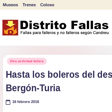
Museos
Trenes
Coloso
Saltar
al
contenido
D
Fallas
para
i
Publicado
falleros
Otra actividad fallera
s
en
y
Hasta los boleros del d
tr
no
Bergón-Turia
falleros
it
según
o
16 febrero 2016
Candreu