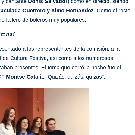
r y cantante
Donís Salvador
) como en directo, siendo
aculada Guerrero
y
Ximo Hernández
. Como el resto
do fallero de boleros muy populares.
h=700]
esentado a los representantes de la comisión, a la
l de Cultura Festiva, así como a los numerosos
taban presentes. El tema que cerró la noche fue el
JCF
Montse Català
, “Quizás, quizás, quizás”.