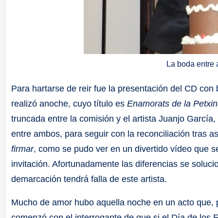
La boda entre a
Para hartarse de reir fue la presentación del CD con
realizó anoche, cuyo título es
Enamorats de la Petxi
truncada entre la comisión y el artista Juanjo Garcí
entre ambos, para seguir con la reconciliación tras as
firmar
, como se pudo ver en un divertido vídeo que s
invitación. Afortunadamente las diferencias se soluci
demarcación tendrá falla de este artista.
Mucho de amor hubo aquella noche en un acto que, p
comenzó con el interrogante de que si el Día de los