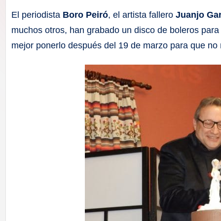
F
El periodista
Boro Peiró
, el artista fallero
Juanjo Ga
a
muchos otros, han grabado un disco de boleros para
mejor ponerlo después del 19 de marzo para que no n
ll
a
s