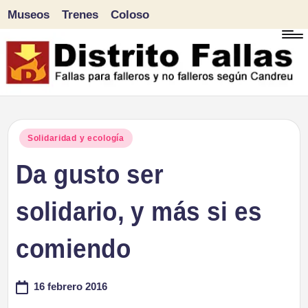
Museos
Trenes
Coloso
Saltar
al
contenido
D
Fallas
para
i
Publicado
Solidaridad y ecología
falleros
en
Da gusto ser
s
y
tr
solidario, y más si es
no
falleros
it
comiendo
según
o
Candreu
16 febrero 2016
F