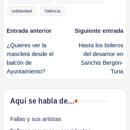
solidaridad
València
Navegación
Entrada anterior
Siguiente entrada
¿Quieres ver la
Hasta los boleros
de
mascletà desde el
del desamor en
balcón de
Sanchis Bergón-
entradas
Ayuntamiento?
Turia
Aquí se habla de…
Fallas y sus artistas