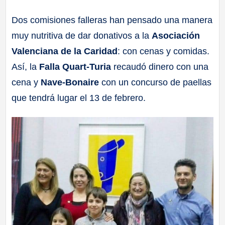
a
Dos comisiones falleras han pensado una manera
muy nutritiva de dar donativos a la
Asociación
ll
Valenciana de la Caridad
: con cenas y comidas.
a
Así, la
Falla Quart-Turia
recaudó dinero con una
cena y
Nave-Bonaire
con un concurso de paellas
s
que tendrá lugar el 13 de febrero.