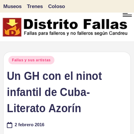
Museos
Trenes
Coloso
Saltar
al
contenido
D
Fallas
para
i
Publicado
Fallas y sus artistas
falleros
en
Un GH con el ninot
s
y
tr
infantil de Cuba-
no
falleros
it
Literato Azorín
según
o
Candreu
2 febrero 2016
F