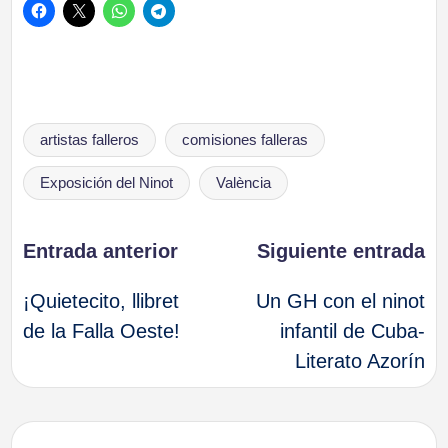
Etiquetas:
artistas falleros
comisiones falleras
Exposición del Ninot
València
Navegación
Entrada anterior
Siguiente entrada
¡Quietecito, llibret
Un GH con el ninot
de
de la Falla Oeste!
infantil de Cuba-
Literato Azorín
entradas