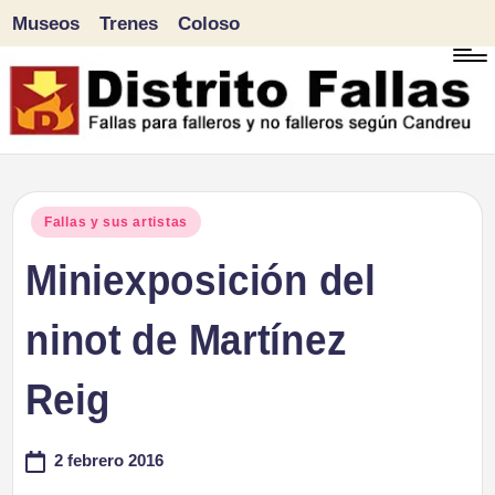
Museos
Trenes
Coloso
Saltar
al
contenido
D
Fallas
para
i
Publicado
Fallas y sus artistas
falleros
en
Miniexposición del
s
y
tr
ninot de Martínez
no
falleros
it
Reig
según
o
Candreu
2 febrero 2016
F