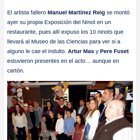
a
El artista fallero
Manuel Martínez Reig
se montó
ayer su propia Exposición del Ninot en un
ll
restaurante, pues allí expuso los 10 ninots que
a
llevará al Museo de las Ciencias para ver si a
alguno le cae el indulto.
Artur Mas
y
Pere Fuset
s
estuvieron presentes en el acto… aunque en
cartón.