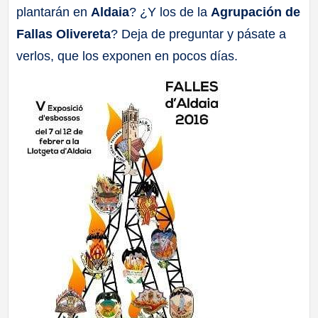
plantarán en
Aldaia
? ¿Y los de la
Agrupación de
a
Fallas Olivereta
? Deja de preguntar y pásate a
ll
verlos, que los exponen en pocos días.
a
s