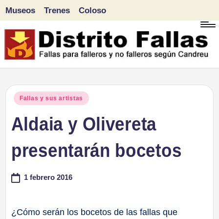
Museos
Trenes
Coloso
Saltar
al
contenido
D
Fallas
para
i
Publicado
Fallas y sus artistas
falleros
en
Aldaia y Olivereta
s
y
tr
presentarán bocetos
no
falleros
it
1 febrero 2016
según
o
Candreu
F
¿Cómo serán los bocetos de las fallas que