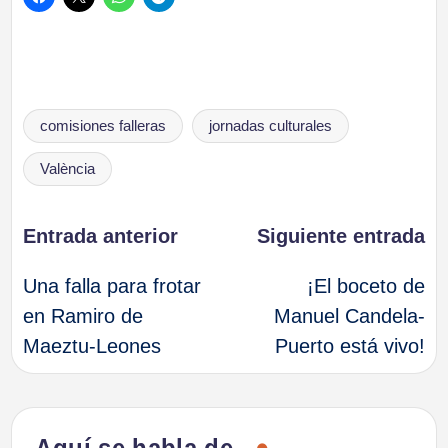
Etiquetas:
comisiones falleras
jornadas culturales
València
Navegación
Entrada anterior
Siguiente entrada
Una falla para frotar
¡El boceto de
de
en Ramiro de
Manuel Candela-
Maeztu-Leones
Puerto está vivo!
entradas