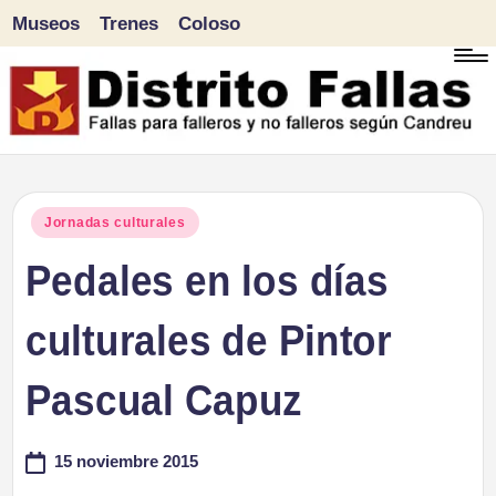
Museos
Trenes
Coloso
Saltar
al
contenido
D
Fallas
para
i
Publicado
Jornadas culturales
falleros
en
Pedales en los días
s
y
tr
culturales de Pintor
no
falleros
it
Pascual Capuz
según
o
Candreu
15 noviembre 2015
F