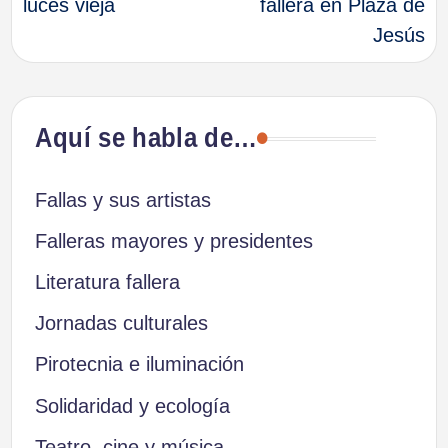
luces vieja
fallera en Plaza de
entradas
Jesús
Aquí se habla de…
Fallas y sus artistas
Falleras mayores y presidentes
Literatura fallera
Jornadas culturales
Pirotecnia e iluminación
Solidaridad y ecología
Teatro, cine y música