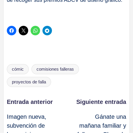
de recoger sus premios ADCV de diseño gráfico.
Etiquetas:
cómic
comisiones falleras
proyectos de falla
Navegación
Entrada anterior
Siguiente entrada
Imagen nueva,
Gánate una
de
subvención de
mañana familiar y