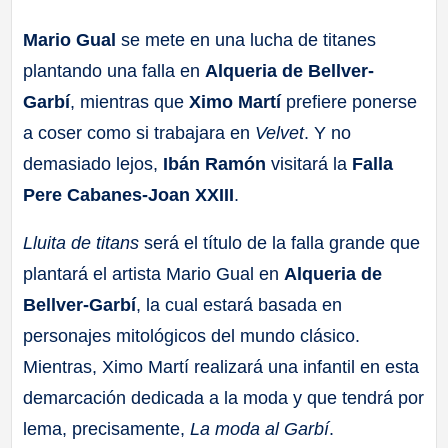
a
Mario Gual
se mete en una lucha de titanes
plantando una falla en
Alqueria de Bellver-
ll
Garbí
, mientras que
Ximo Martí
prefiere ponerse
a
a coser como si trabajara en
Velvet
. Y no
demasiado lejos,
Ibán Ramón
visitará la
Falla
s
Pere Cabanes-Joan XXIII
.
Lluita de titans
será el título de la falla grande que
plantará el artista Mario Gual en
Alqueria de
Bellver-Garbí
, la cual estará basada en
personajes mitológicos del mundo clásico.
Mientras, Ximo Martí realizará una infantil en esta
demarcación dedicada a la moda y que tendrá por
lema, precisamente,
La moda al Garbí
.