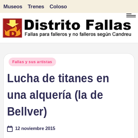
Museos
Trenes
Coloso
Saltar
al
contenido
D
Fallas
para
i
Publicado
Fallas y sus artistas
falleros
en
Lucha de titanes en
s
y
tr
una alquería (la de
no
falleros
it
Bellver)
según
o
Candreu
12 noviembre 2015
F