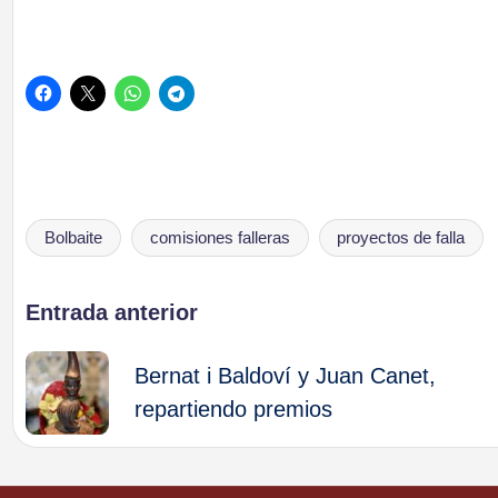
Bolbaite
comisiones falleras
proyectos de falla
Etiquetas:
Navegación
Entrada anterior
de
Bernat i Baldoví y Juan Canet,
repartiendo premios
entradas