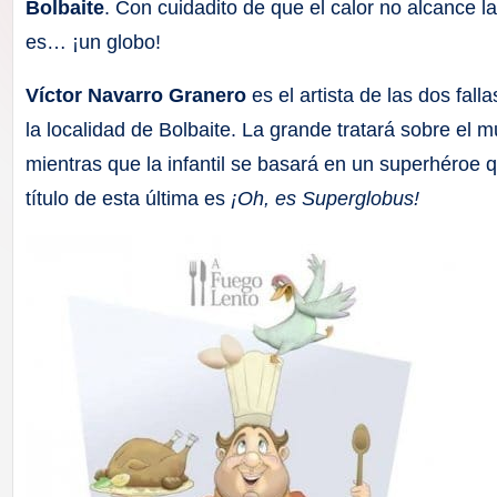
F
Bolbaite
. Con cuidadito de que el calor no alcance la
es… ¡un globo!
a
Víctor Navarro Granero
es el artista de las dos fall
ll
la localidad de Bolbaite. La grande tratará sobre el 
a
mientras que la infantil se basará en un superhéroe 
título de esta última es
¡Oh, es Superglobus!
s