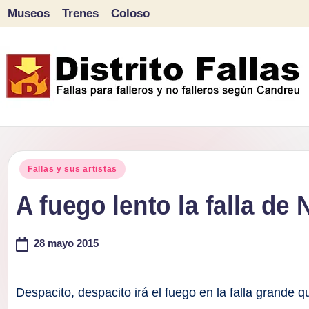
Museos
Trenes
Coloso
Saltar
al
contenido
D
Fallas
para
i
Publicado
falleros
Fallas y sus artistas
s
en
y
A fuego lento la falla de
tr
no
falleros
28 mayo 2015
it
según
o
Candreu
Despacito, despacito irá el fuego en la falla grande 