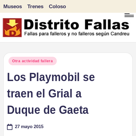
Museos
Trenes
Coloso
Saltar
al
contenido
D
Fallas
para
i
Publicado
Otra actividad fallera
falleros
en
Los Playmobil se
s
y
tr
traen el Grial a
no
falleros
it
Duque de Gaeta
según
o
Candreu
27 mayo 2015
F