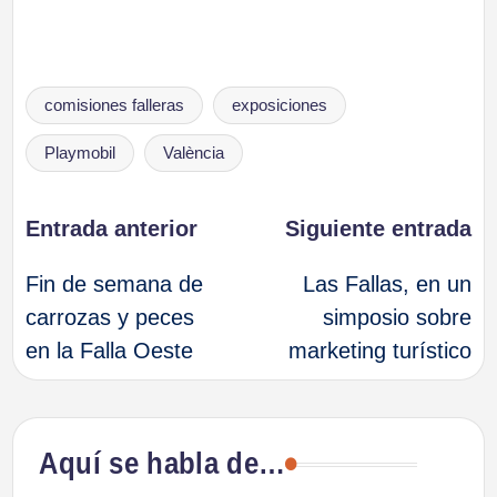
Etiquetas:
comisiones falleras
exposiciones
Playmobil
València
Navegación
Entrada anterior
Siguiente entrada
Fin de semana de
Las Fallas, en un
de
carrozas y peces
simposio sobre
en la Falla Oeste
marketing turístico
entradas
Aquí se habla de…