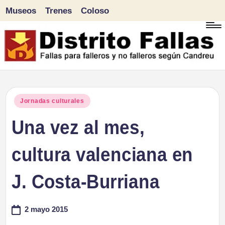
Museos
Trenes
Coloso
Saltar
al
contenido
D
Fallas
para
i
Publicado
Jornadas culturales
falleros
en
Una vez al mes,
s
y
tr
cultura valenciana en
no
falleros
it
J. Costa-Burriana
según
o
Candreu
2 mayo 2015
F