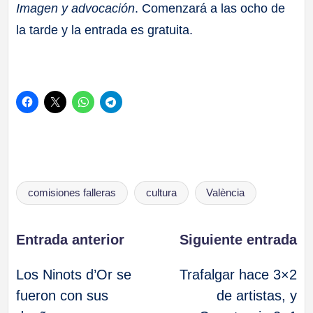
Imagen y advocación
. Comenzará a las ocho de
la tarde y la entrada es gratuita.
Etiquetas:
comisiones falleras
cultura
València
Navegación
Entrada anterior
Siguiente entrada
Los Ninots d’Or se
Trafalgar hace 3×2
de
fueron con sus
de artistas, y