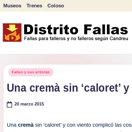
Museos
Trenes
Coloso
Saltar
al
contenido
D
Fallas
para
i
Publicado
falleros
Fallas y sus artistas
s
en
y
Una cremà sin ‘caloret’ 
tr
no
falleros
20 marzo 2015
it
según
o
Candreu
Una
cremà
sin ‘caloret’ y con viento complicó las cos