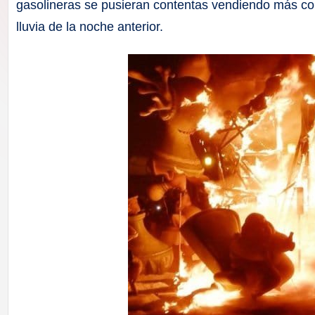
F
gasolineras se pusieran contentas vendiendo más co
lluvia de la noche anterior.
a
ll
a
s