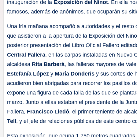
F
inauguración de la
Exposición del Ninot
. En ella no
famosos, además de anónimos, que ocuparán su sitio 
a
Una fría mañana acompañó a autoridades y el resto d
ll
que asistieron a la apertura de la Exposición del Nino
a
posterior presentación del Libro Oficial Fallero edita
Central Fallera
, en las carpas instaladas en Nuevo 
s
alcaldesa
Rita Barberá
, las falleras mayores de Vale
Estefanía López
y
María Donderis
y sus cortes de 
acudieron bien abrigadas para recorrer los pasillos 
expone una figura de cada falla de las que se plantar
marzo. Junto a ellas estaban el presidente de la Junt
Fallera,
Francisco Lledó
, el primer teniente de alca
Tell
, y el jefe de relaciones públicas de este centro 
Esta exposición, que ocupa 1.750 metros cuadrados 