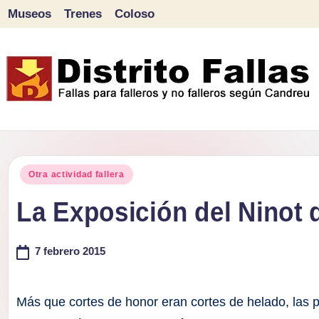
Museos
Trenes
Coloso
Saltar
al
contenido
D
Fallas
para
i
Publicado
falleros
Otra actividad fallera
s
en
y
La Exposición del Ninot q
tr
no
falleros
7 febrero 2015
it
según
o
Candreu
Más que cortes de honor eran cortes de helado, las p