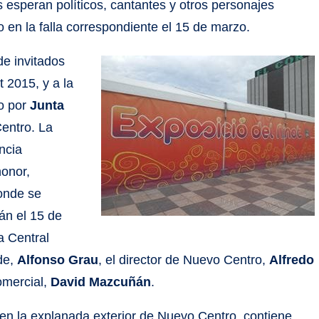
s esperan políticos, cantantes y otros personajes
en la falla correspondiente el 15 de marzo.
e invitados
t 2015, y a la
do por
Junta
Centro. La
ncia
honor,
donde se
án el 15 de
a Central
lde,
Alfonso Grau
, el director de Nuevo Centro,
Alfredo
comercial,
David Mazcuñán
.
en la explanada exterior de Nuevo Centro, contiene