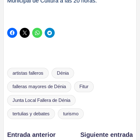
Municipal de Cultura a las 20 horas.
Etiquetas:
artistas falleros
Dénia
falleras mayores de Dénia
Fitur
Junta Local Fallera de Dénia
tertulias y debates
turismo
Navegación
Entrada anterior
Siguiente entrada