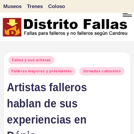
Museos
Trenes
Coloso
Saltar
al
contenido
D
Fallas
para
i
Publicado
Fallas y sus artistas
falleros
en
Falleras mayores y presidentes
Jornadas culturales
s
y
Artistas falleros
tr
no
falleros
hablan de sus
it
según
o
experiencias en
Candreu
F