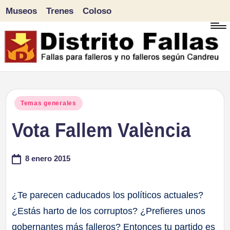
Museos
Trenes
Coloso
Saltar
al
contenido
D
Fallas
para
i
Publicado
Temas generales
falleros
en
Vota Fallem València
s
y
tr
no
8 enero 2015
falleros
it
según
¿Te parecen caducados los políticos actuales?
o
Candreu
¿Estás harto de los corruptos? ¿Prefieres unos
F
gobernantes más falleros? Entonces tu partido es