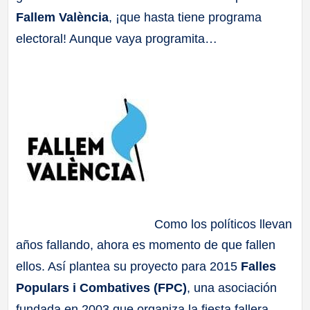
Fallem València
, ¡que hasta tiene programa
a
electoral! Aunque vaya programita…
ll
a
s
Como los políticos llevan
años fallando, ahora es momento de que fallen
ellos. Así plantea su proyecto para 2015
Falles
Populars i Combatives (FPC)
, una asociación
fundada en 2003 que organiza la fiesta fallera