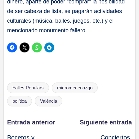
dinero, aparte de poder “comprar” la posibilidad
de ser cabeza de lista, se pagarán actividades
culturales (música, bailes, juegos, etc.) y el
mencionado monumento fallero.
Etiquetas:
Falles Populars
micromecenazgo
política
València
Navegación
Entrada anterior
Siguiente entrada
Bocetos y
Conciertos,