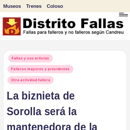
Museos
Trenes
Coloso
Saltar
al
contenido
D
Fallas
para
i
Publicado
Fallas y sus artistas
falleros
en
Falleras mayores y presidentes
s
y
Otra actividad fallera
tr
no
La biznieta de
falleros
it
según
Sorolla será la
o
Candreu
mantenedora de la
F