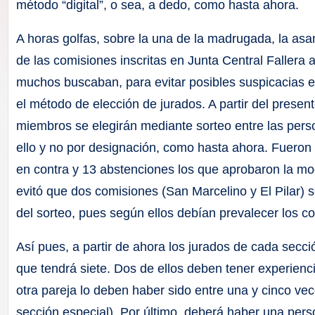
F
método “digital”, o sea, a dedo, como hasta ahora.
a
A horas golfas, sobre la una de la madrugada, la as
de las comisiones inscritas en Junta Central Fallera
ll
muchos buscaban, para evitar posibles suspicacias e
a
el método de elección de jurados. A partir del present
miembros se elegirán mediante sorteo entre las pers
s
ello y no por designación, como hasta ahora. Fueron 
en contra y 13 abstenciones los que aprobaron la mod
evitó que dos comisiones (San Marcelino y El Pilar) 
del sorteo, pues según ellos debían prevalecer los c
Así pues, a partir de ahora los jurados de cada secc
que tendrá siete. Dos de ellos deben tener experienc
otra pareja lo deben haber sido entre una y cinco ve
sección especial). Por último, deberá haber una per