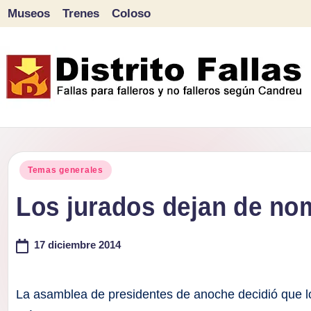
Museos
Trenes
Coloso
Saltar
al
contenido
D
Fallas
para
i
Publicado
falleros
Temas generales
s
en
y
Los jurados dejan de no
tr
no
falleros
17 diciembre 2014
it
según
o
Candreu
La asamblea de presidentes de anoche decidió que lo