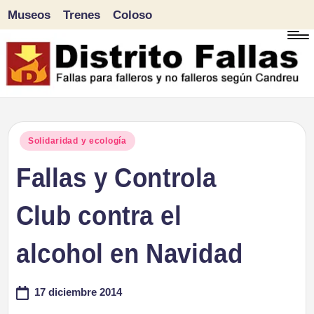
Museos
Trenes
Coloso
Saltar
al
contenido
D
Fallas
para
i
Publicado
Solidaridad y ecología
falleros
en
Fallas y Controla
s
y
tr
Club contra el
no
falleros
it
alcohol en Navidad
según
o
Candreu
17 diciembre 2014
F