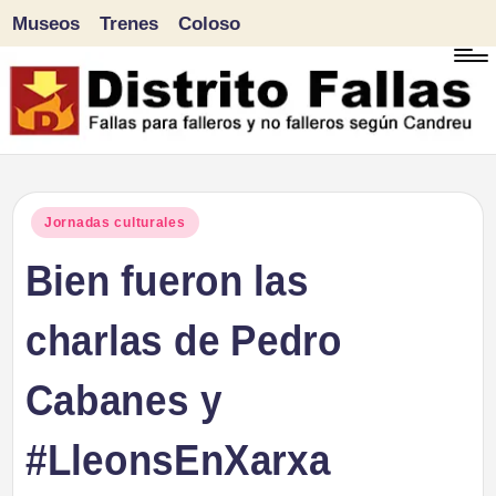
Museos
Trenes
Coloso
Saltar
al
contenido
D
Fallas
para
i
Publicado
Jornadas culturales
falleros
en
Bien fueron las
s
y
tr
charlas de Pedro
no
falleros
it
Cabanes y
según
o
Candreu
#LleonsEnXarxa
F