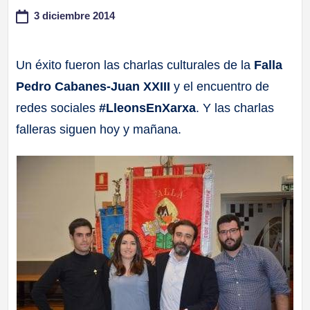
3 diciembre 2014
a
ll
Un éxito fueron las charlas culturales de la
Falla
Pedro Cabanes-Juan XXIII
y el encuentro de
a
redes sociales
#LleonsEnXarxa
. Y las charlas
s
falleras siguen hoy y mañana.