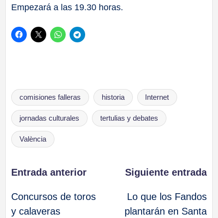
Empezará a las 19.30 horas.
Etiquetas:
comisiones falleras
historia
Internet
jornadas culturales
tertulias y debates
València
Navegación
Entrada anterior
Siguiente entrada
Concursos de toros
Lo que los Fandos
de
y calaveras
plantarán en Santa