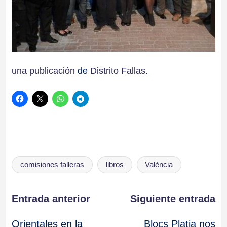
una publicación
de
Distrito Fallas
.
Etiquetas:
comisiones falleras
libros
València
Navegación
Entrada anterior
Siguiente entrada
Orientales en la
Blocs Platja nos