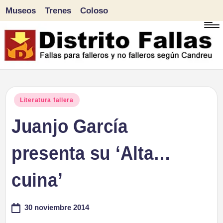
Museos
Trenes
Coloso
Saltar
al
contenido
D
Fallas
para
i
Publicado
Literatura fallera
falleros
en
Juanjo García
s
y
tr
presenta su ‘Alta…
no
falleros
it
cuina’
según
o
Candreu
30 noviembre 2014
F