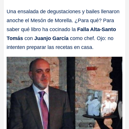
a
Una ensalada de degustaciones y bailes llenaron
anoche el Mesón de Morella. ¿Para qué? Para
ll
saber qué libro ha cocinado la
Falla Alta-Santo
a
Tomás
con
Juanjo García
como chef. Ojo: no
intenten preparar las recetas en casa.
s