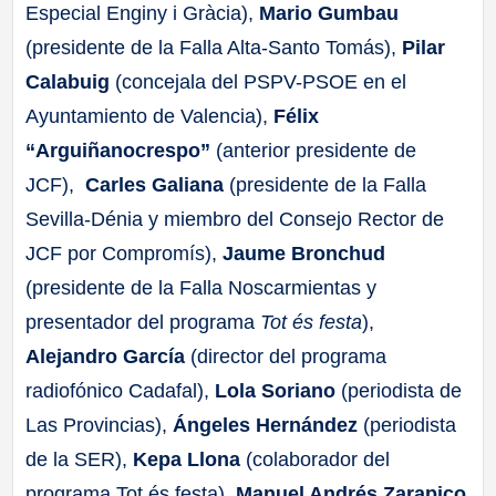
Especial Enginy i Gràcia),
Mario Gumbau
(presidente de la Falla Alta-Santo Tomás),
Pilar
Calabuig
(concejala del PSPV-PSOE en el
Ayuntamiento de Valencia),
Félix
“Arguiñanocrespo”
(anterior presidente de
JCF),
Carles Galiana
(presidente de la Falla
Sevilla-Dénia y miembro del Consejo Rector de
JCF por Compromís),
Jaume Bronchud
(presidente de la Falla Noscarmientas y
presentador del programa
Tot és festa
),
Alejandro García
(director del programa
radiofónico Cadafal),
Lola Soriano
(periodista de
Las Provincias),
Ángeles Hernández
(periodista
de la SER),
Kepa Llona
(colaborador del
programa Tot és festa),
Manuel Andrés Zarapico