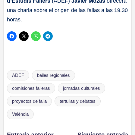
d’Estudis Fallers
(ADEF)
Javier Mozas
ofrecerá
una charla sobre el origen de las fallas a las 19.30
horas.
Etiquetas:
ADEF
bailes regionales
comisiones falleras
jornadas culturales
proyectos de falla
tertulias y debates
València
Entrada anterior
Siguiente entrada