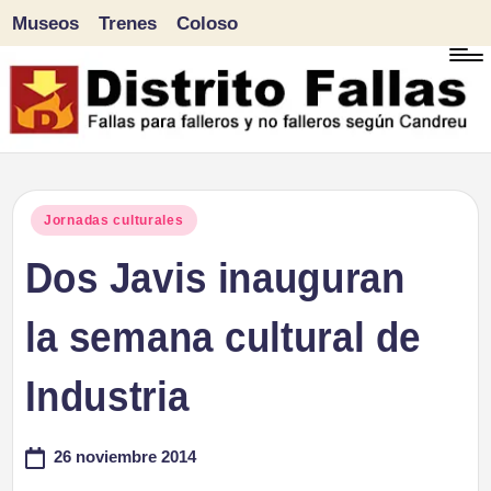
Museos
Trenes
Coloso
Saltar
al
contenido
D
Fallas
para
i
Publicado
Jornadas culturales
falleros
en
Dos Javis inauguran
s
y
tr
la semana cultural de
no
falleros
it
Industria
según
o
Candreu
26 noviembre 2014
F