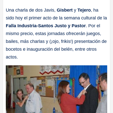
a
Una charla de dos Javis,
Gisbert
y
Tejero
, ha
sido hoy el primer acto de la semana cultural de la
ll
Falla Industria-Santos Justo y Pastor
. Por el
a
mismo precio, estas jornadas ofrecerán juegos,
bailes, más charlas y (¡ojo, frikis!) presentación de
s
bocetos e inauguración del belén, entre otros
actos.