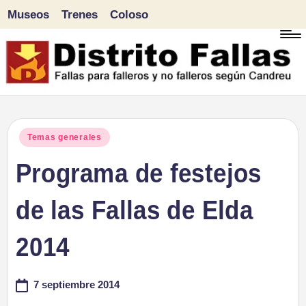
Museos
Trenes
Coloso
Saltar
al
contenido
D
Fallas
para
i
Publicado
Temas generales
falleros
en
Programa de festejos
s
y
tr
de las Fallas de Elda
no
falleros
it
2014
según
o
Candreu
7 septiembre 2014
F