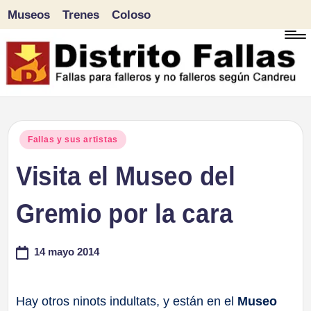
Museos
Trenes
Coloso
Saltar
al
contenido
D
Fallas
para
i
Publicado
Fallas y sus artistas
falleros
en
Visita el Museo del
s
y
tr
Gremio por la cara
no
falleros
it
14 mayo 2014
según
o
Candreu
F
Hay otros ninots indultats, y están en el
Museo