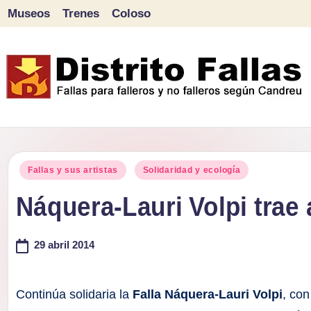
Museos
Trenes
Coloso
Saltar
al
contenido
D
Fallas
para
i
Publicado
falleros
Fallas y sus artistas
Solidaridad y ecología
s
en
y
Náquera-Lauri Volpi trae 
tr
no
falleros
29 abril 2014
it
según
o
Candreu
Continúa solidaria la
Falla Náquera-Lauri Volpi
, co