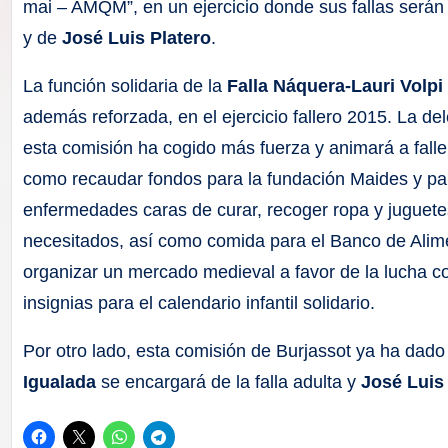
F
mai – AMQM”, en un ejercicio donde sus fallas será
y de
José Luis Platero
.
a
La función solidaria de la
Falla Náquera-Lauri Volpi
ll
además reforzada, en el ejercicio fallero 2015. La de
a
esta comisión ha cogido más fuerza y animará a falle
como recaudar fondos para la fundación Maides y pa
s
enfermedades caras de curar, recoger ropa y juguete
necesitados, así como comida para el Banco de Ali
organizar un mercado medieval a favor de la lucha co
insignias para el calendario infantil solidario.
Por otro lado, esta comisión de Burjassot ya ha dado
Igualada
se encargará de la falla adulta y
José Luis