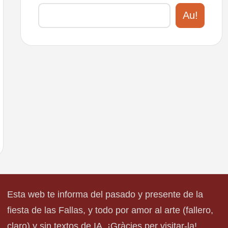
Au!
Esta web te informa del pasado y presente de la
fiesta de las Fallas, y todo por amor al arte (fallero,
claro) y sin textos de IA. ¡Gràcies per visitar-la!