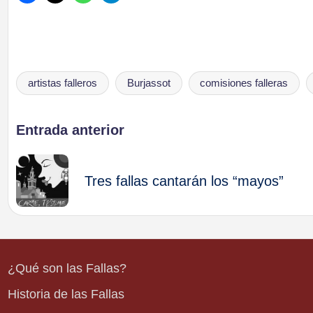
artistas falleros
Burjassot
comisiones falleras
Etiquetas:
Navegación
Entrada anterior
de
Tres fallas cantarán los “mayos”
entradas
¿Qué son las Fallas?
Historia de las Fallas