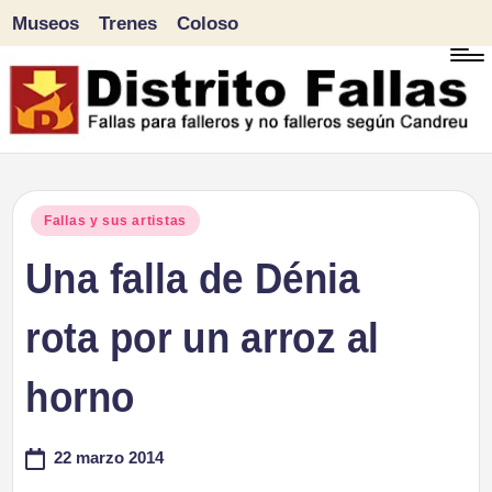
Museos
Trenes
Coloso
Saltar
al
contenido
D
Fallas
para
i
Publicado
Fallas y sus artistas
falleros
en
Una falla de Dénia
s
y
tr
rota por un arroz al
no
falleros
it
horno
según
o
Candreu
22 marzo 2014
F