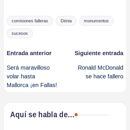
Etiquetas:
comisiones falleras
Dénia
monumentos
sucesos
Navegación
Entrada anterior
Siguiente entrada
Será maravilloso
Ronald McDonald
de
volar hasta
se hace fallero
Mallorca ¡en Fallas!
entradas
Aquí se habla de…