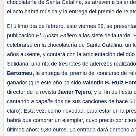
F
chocolatería de Santa Catalina, se atreven a bajar d
el acto habrá música y la entrega del premio de relato
a
El último día de febrero, este viernes 28, se present
ll
publicación
El Turista Fallero
a las siete de la tarde. 
a
celebrarse en la chocolatería de Santa Catalina, un lu
años ausente, y contará con la ambientación del dú
s
Solidaria, una rifa de tres lotes de aderezos realizad
Bertomeu,
la entrega del premio del concurso de rela
ganador (que este año ha sido
Valentín B. Ruiz Fon
director de la revista
Javier Tejero,
y el fin de fiesta
cantando
a capella
dos de sus canciones de hace 50 
claro). Esta vez, como novedad, para estar en la pres
habrá que comprar un ejemplar, cuyo precio por cier
últimos años: 9,80 euros. La entrada dará derecho a 