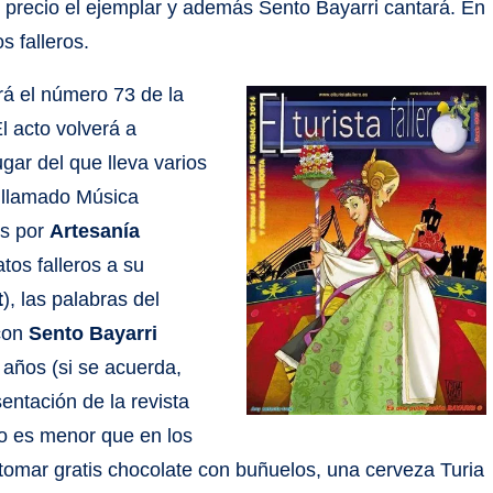
e precio el ejemplar y además Sento Bayarri cantará. En
s falleros.
ará el número 73 de la
El acto volverá a
gar del que lleva varios
o llamado Música
os por
Artesanía
tos falleros a su
t
), las palabras del
 con
Sento Bayarri
años (si se acuerda,
entación de la revista
to es menor que en los
tomar gratis chocolate con buñuelos, una cerveza Turia