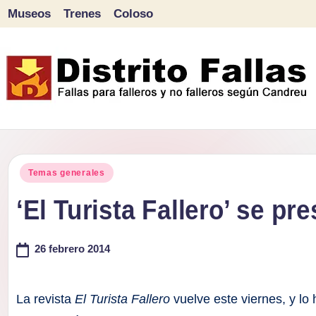
Museos
Trenes
Coloso
Saltar
al
contenido
D
Fallas
para
i
Publicado
falleros
Temas generales
s
en
y
‘El Turista Fallero’ se pr
tr
no
falleros
26 febrero 2014
it
según
o
Candreu
La revista
El Turista Fallero
vuelve este viernes, y lo 