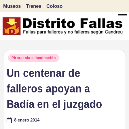
Museos
Trenes
Coloso
Saltar
al
contenido
D
Fallas
para
i
Publicado
Pirotecnia e iluminación
falleros
en
Un centenar de
s
y
tr
falleros apoyan a
no
falleros
it
Badía en el juzgado
según
o
Candreu
8 enero 2014
F