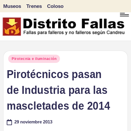
Museos
Trenes
Coloso
Saltar
al
contenido
D
Fallas
para
i
Publicado
Pirotecnia e iluminación
falleros
en
Pirotécnicos pasan
s
y
tr
de Industria para las
no
falleros
it
mascletades de 2014
según
o
Candreu
29 noviembre 2013
F