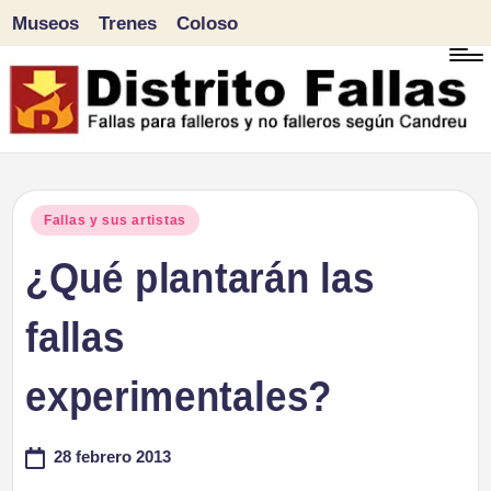
Museos
Trenes
Coloso
Saltar
al
contenido
D
Fallas
para
i
Publicado
Fallas y sus artistas
falleros
en
¿Qué plantarán las
s
y
tr
fallas
no
falleros
it
experimentales?
según
o
Candreu
28 febrero 2013
F