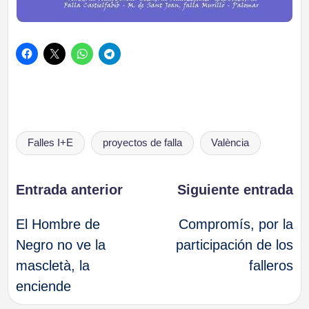
Etiquetas:
Falles I+E
proyectos de falla
València
Navegación
Entrada anterior
Siguiente entrada
El Hombre de
Compromís, por la
de
Negro no ve la
participación de los
mascletà, la
falleros
entradas
enciende