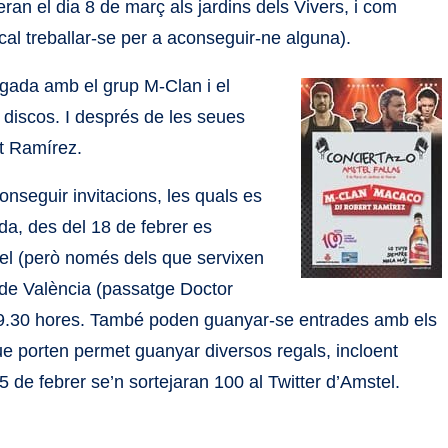
ran el dia 8 de març als jardins dels Vivers, i com
al treballar-se per a aconseguir-ne alguna).
egada amb el grup M-Clan i el
 discos. I després de les seues
t Ramírez.
onseguir invitacions, les quals es
a, des del 18 de febrer es
tel (però només dels que servixen
0 de València (passatge Doctor
a 19.30 hores. També poden guanyar-se entrades amb els
e porten permet guanyar diversos regals, incloent
25 de febrer se’n sortejaran 100 al Twitter d’Amstel.