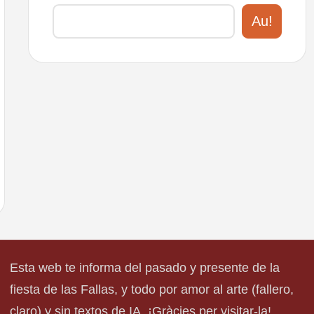
Au!
Esta web te informa del pasado y presente de la
fiesta de las Fallas, y todo por amor al arte (fallero,
claro) y sin textos de IA. ¡Gràcies per visitar-la!