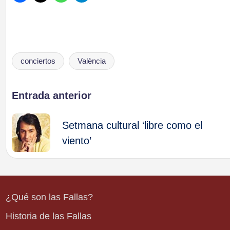
conciertos
València
Etiquetas:
Navegación
Entrada anterior
de
Setmana cultural ‘libre como el
viento’
entradas
¿Qué son las Fallas?
Historia de las Fallas