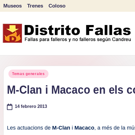
Museos
Trenes
Coloso
Saltar
al
contenido
D
Fallas
para
i
Publicado
falleros
Temas generales
s
en
y
M-Clan i Macaco en els c
tr
no
falleros
14 febrero 2013
it
según
o
Candreu
Les actuacions de
M-Clan
i
Macaco
, a més de la mú