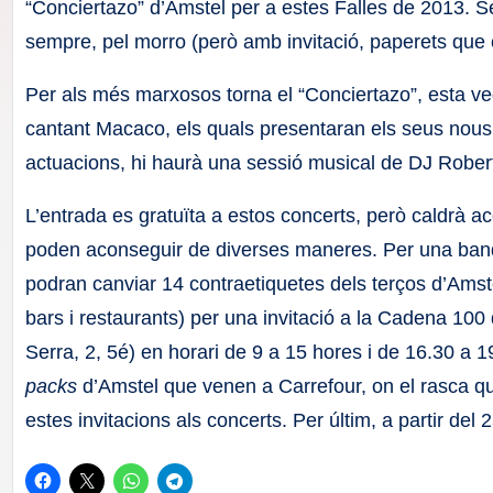
F
“Conciertazo” d’Amstel per a estes Falles de 2013. Se
sempre, pel morro (però amb invitació, paperets que c
a
Per als més marxosos torna el “Conciertazo”, esta v
ll
cantant Macaco, els quals presentaran els seus nous
a
actuacions, hi haurà una sessió musical de DJ Rober
s
L’entrada es gratuïta a estos concerts, però caldrà ac
poden aconseguir de diverses maneres. Per una band
podran canviar 14 contraetiquetes dels terços d’Ams
bars i restaurants) per una invitació a la Cadena 10
Serra, 2, 5é) en horari de 9 a 15 hores i de 16.30 
packs
d’Amstel que venen a Carrefour, on el rasca qu
estes invitacions als concerts. Per últim, a partir del 