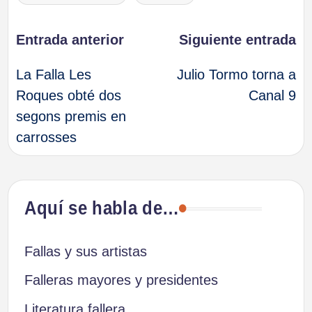
Navegación
Entrada anterior
Siguiente entrada
La Falla Les
Julio Tormo torna a
de
Roques obté dos
Canal 9
segons premis en
entradas
carrosses
Aquí se habla de…
Fallas y sus artistas
Falleras mayores y presidentes
Literatura fallera