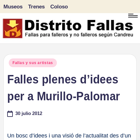
Museos
Trenes
Coloso
Saltar
al
contenido
D
Fallas
para
i
Publicado
Fallas y sus artistas
falleros
en
Falles plenes d’idees
s
y
tr
per a Murillo-Palomar
no
falleros
it
30 julio 2012
según
o
Candreu
F
Un bosc d’idees i una visió de l’actualitat des d’un