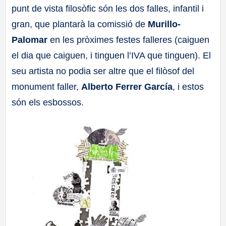
punt de vista filosòfic són les dos falles, infantil i
a
gran, que plantarà la comissió de
Murillo-
ll
Palomar
en les pròximes festes falleres (caiguen
el dia que caiguen, i tinguen l’IVA que tinguen). El
a
seu artista no podia ser altre que el filòsof del
monument faller,
Alberto Ferrer García
, i estos
s
són els esbossos.