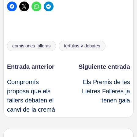
Etiquetas:
comisiones falleras
tertulias y debates
Navegación
Entrada anterior
Siguiente entrada
Compromís
Els Premis de les
de
proposa que els
Lletres Falleres ja
fallers debaten el
tenen gala
entradas
canvi de la cremà