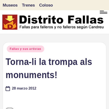
Museos
Trenes
Coloso
Saltar
al
contenido
D
Fallas
para
i
Publicado
Fallas y sus artistas
falleros
en
Torna-li la trompa als
s
y
tr
monuments!
no
falleros
it
28 marzo 2012
según
o
Candreu
F