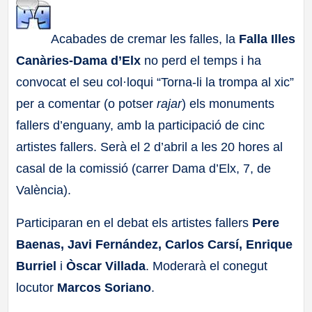
a
Acabades de cremar les falles, la
Falla Illes
ll
Canàries-Dama d’Elx
no perd el temps i ha
convocat el seu col·loqui “Torna-li la trompa al xic”
a
per a comentar (o potser
rajar
) els monuments
s
fallers d’enguany, amb la participació de cinc
artistes fallers. Serà el 2 d’abril a les 20 hores al
casal de la comissió (carrer Dama d’Elx, 7, de
València).
Participaran en el debat els artistes fallers
Pere
Baenas, Javi Fernández, Carlos Carsí, Enrique
Burriel
i
Òscar Villada
. Moderarà el conegut
locutor
Marcos Soriano
.