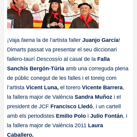
a
ll
a
¡Vaja
faena
la de l’artista faller
Juanjo García
!
Dimarts passat va presentar el seu diccionari
s
fallero-taurí
Descossío
al casal de la
Falla
Sanchís Bergón-Túria
amb una correguda plena
de públic conegut de les falles i el toreig com
l’artista
Vicent Luna,
el torero
Vicente Barrera
,
la fallera major de València
Sandra Muñoz
i el
president de JCF
Francisco Lledó
, i un cartell
amb els periodistes
Emilio Polo
i
Julio Fontán
, i
la fallera major de València 2011
Laura
Caballero.