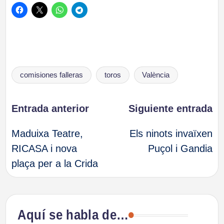
Etiquetas:
comisiones falleras
toros
València
Navegación
Entrada anterior
Siguiente entrada
Maduixa Teatre,
Els ninots invaïxen
de
RICASA i nova
Puçol i Gandia
plaça per a la Crida
entradas
Aquí se habla de…