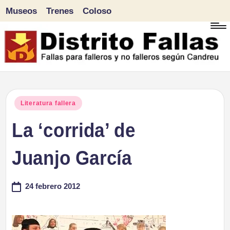
Museos
Trenes
Coloso
Saltar
al
contenido
D
Fallas
para
i
Publicado
Literatura fallera
falleros
en
La ‘corrida’ de
s
y
tr
Juanjo García
no
falleros
it
24 febrero 2012
según
o
Candreu
F