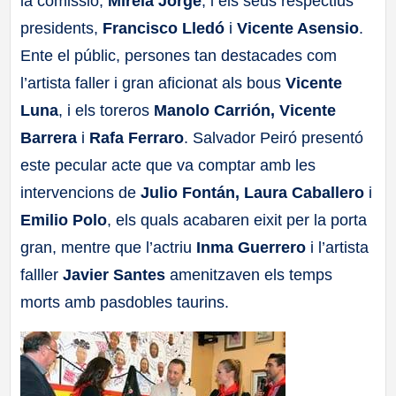
la comissió,
Mireia Jorge
, i els seus respectius
presidents,
Francisco Lledó
i
Vicente Asensio
.
Ente el públic, persones tan destacades com
l’artista faller i gran aficionat als bous
Vicente
Luna
, i els toreros
Manolo Carrión, Vicente
Barrera
i
Rafa Ferraro
. Salvador Peiró presentó
este pecular acte que va comptar amb les
intervencions de
Julio Fontán, Laura Caballero
i
Emilio Polo
, els quals acabaren eixit per la porta
gran, mentre que l’actriu
Inma Guerrero
i l’artista
falller
Javier Santes
amenitzaven els temps
morts amb pasdobles taurins.