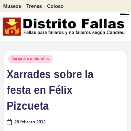
Museos
Trenes
Coloso
Saltar
al
contenido
D
Fallas
para
i
Publicado
Jornadas culturales
falleros
en
Xarrades sobre la
s
y
tr
festa en Félix
no
falleros
it
Pizcueta
según
o
Candreu
20 febrero 2012
F